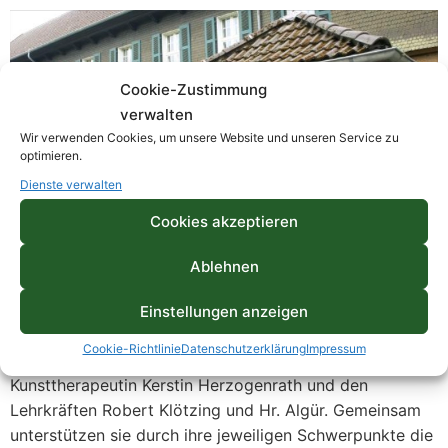
Cookie-Zustimmung
verwalten
Wir verwenden Cookies, um unsere Website und unseren Service zu
optimieren.
Dienste verwalten
Cookies akzeptieren
Ablehnen
Das GERD-Team (Gruppenergänzender Dienst) der
Einstellungen anzeigen
Funkestiftung Essen besteht aus dem
Cookie-Richtlinie
Datenschutzerklärung
Impressum
Freizeitpädagogen Marko Adler, der Heilpädagogin und
Kunsttherapeutin Kerstin Herzogenrath und den
Lehrkräften Robert Klötzing und Hr. Algür. Gemeinsam
unterstützen sie durch ihre jeweiligen Schwerpunkte die