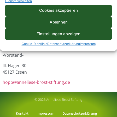
Dienste verwalten
E-Mail:
Cookies akzeptieren
jugendrat@anneliese-brost-stiftung.de
Ablehnen
Ansprechpartner/in:
Salma El Bouchtaoui
Einstellungen anzeigen
Kaan Turhal
Cookie-Richtlinie
Datenschutzerklärung
Impressum
Vera Hopp
-Vorstand-
III. Hagen 30
45127 Essen
h
opp@anneliese-brost-stiftung.de
© 2026 Anneliese Brost Stiftung
Kontakt
Impressum
Datenschutzerklärung