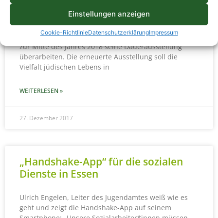
Jüdisches Museum Dorsten
Einstellungen anzeigen
Cookie-Richtlinie
Datenschutzerklärung
Impressum
Das Jüdische Museum Westfalen in Dorsten wird bis
zur Mitte des Jahres 2018 seine Dauerausstellung
überarbeiten. Die erneuerte Ausstellung soll die
Vielfalt jüdischen Lebens in
WEITERLESEN »
27. Dezember 2017
„Handshake-App“ für die sozialen
Dienste in Essen
Ulrich Engelen, Leiter des Jugendamtes weiß wie es
geht und zeigt die Handshake-App auf seinem
Smartphone: „Unsere Sozialarbeiter*innen müssen