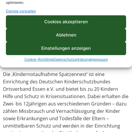
optimieren.
Sanierung und Dämmung der beiden Dächer der
Kindernotaufnahme Spatzennest. In dem geförderten
Dienste verwalten
Projekt sollen zum einen die bisherigen Angebote des
Cookies akzeptieren
Kinder-, Jugend-, und Kulturzentrums Dietrich-
Bonhoeffer-Haus professionalisiert und erweitert
Ablehnen
werden. Zum anderen wird es konkrete Verknüpfungen
mit Angeboten des zukünftigen Stadtteilzentrums
Einstellungen anzeigen
Hassel geben, z.B. in den Bereichen Zweirad-Werkstatt
Cookie-Richtlinie
Datenschutzerklärung
Impressum
und dem gastronomischen Integrationsbetrieb.
Die ‚Kindernotaufnahme Spatzennest’ ist eine
Einrichtung des Deutschen Kinderschutzbundes
Ortsverband Essen e.V. und bietet bis zu 20 Kindern
Hilfe und Schutz in Krisensituationen. Dabei erhalten die
Zwei- bis 12jährigen aus verschiedenen Gründen – dazu
zählen Missbrauch und Vernachlässigung der Kinder
sowie Erkrankungen und Todesfälle der Eltern –
unmittelbaren Schutz und werden in der Einrichtung