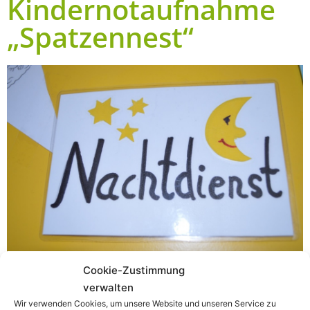
Kindernotaufnahme
„Spatzennest“
Cookie-Zustimmung
Die Anneliese Brost-Stiftung ermöglicht mit ihrer
verwalten
großzügigen Unterstützung die dringend erforderliche
Wir verwenden Cookies, um unsere Website und unseren Service zu