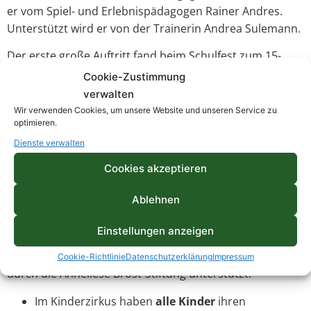
er vom Spiel- und Erlebnispädagogen Rainer Andres.
Unterstützt wird er von der Trainerin Andrea Sulemann.
Der erste große Auftritt fand beim Schulfest zum 15-
jährigen Bestehen der Emscherschule im Jahre 2011
Cookie-Zustimmung
statt. Inzwischen kann er auf eine Reihe von tollen
verwalten
Auftritten innerhalb des Schullebens der Emscherschule
Wir verwenden Cookies, um unsere Website und unseren Service zu
verweisen. Beim „Tag der offenen Tür“, beim
optimieren.
Frühlingsfest und zuletzt beim Marktfest 2014. Aber
Dienste verwalten
auch außerhalb der Schule, z.B. beim Maibaumsetzen
Cookies akzeptieren
auf dem Willi-Brandt-Platz, beim Bürgerfest im Ostviertel
und bei der Kids-Parade 2014 im Gruga-Park konnten
Ablehnen
die Zirkuskinder der Emscherschule ihr Publikum
begeistern.
Einstellungen anzeigen
Der Emscherzirkus wird nun schon zum zweiten Mal
Cookie-Richtlinie
Datenschutzerklärung
Impressum
durch die Anneliese Brost-Stiftung unterstützt.
Im Kinderzirkus haben
alle Kinder
ihren