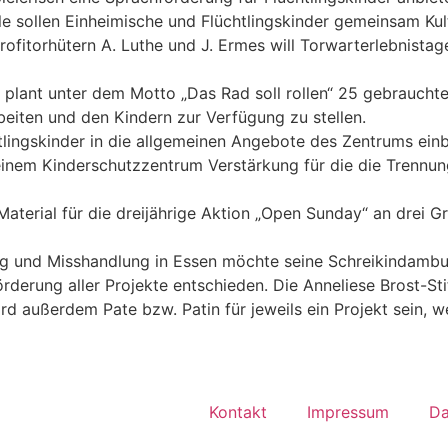
 sollen Einheimische und Flüchtlingskinder gemeinsam Kult
rofitorhütern A. Luthe und J. Ermes will Torwarterlebnistage
plant unter dem Motto „Das Rad soll rollen“ 25 gebraucht
beiten und den Kindern zur Verfügung zu stellen.
tlingskinder in die allgemeinen Angebote des Zentrums einb
einem Kinderschutzzentrum Verstärkung für die die Trennu
 Material für die dreijährige Aktion „Open Sunday“ an drei 
ng und Misshandlung in Essen möchte seine Schreikindambu
örderung aller Projekte entschieden. Die Anneliese Brost-St
ird außerdem Pate bzw. Patin für jeweils ein Projekt sein, 
Kontakt
Impressum
Da