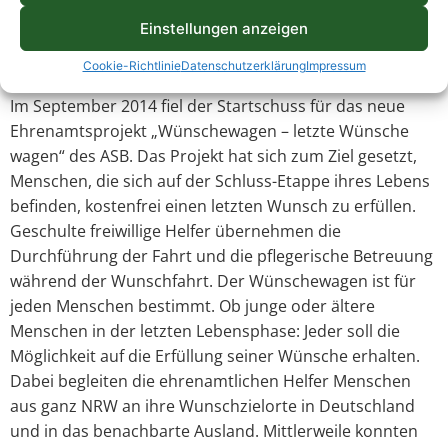
solchen Situation zu unterstützen und ihr Recht auf
Einstellungen anzeigen
Selbstbestimmung und Lebensqualität bis zum Schluss
zu gewährleisten.
Cookie-Richtlinie
Datenschutzerklärung
Impressum
Im September 2014 fiel der Startschuss für das neue
Ehrenamtsprojekt „Wünschewagen – letzte Wünsche
wagen“ des ASB. Das Projekt hat sich zum Ziel gesetzt,
Menschen, die sich auf der Schluss-Etappe ihres Lebens
befinden, kostenfrei einen letzten Wunsch zu erfüllen.
Geschulte freiwillige Helfer übernehmen die
Durchführung der Fahrt und die pflegerische Betreuung
während der Wunschfahrt. Der Wünschewagen ist für
jeden Menschen bestimmt. Ob junge oder ältere
Menschen in der letzten Lebensphase: Jeder soll die
Möglichkeit auf die Erfüllung seiner Wünsche erhalten.
Dabei begleiten die ehrenamtlichen Helfer Menschen
aus ganz NRW an ihre Wunschzielorte in Deutschland
und in das benachbarte Ausland. Mittlerweile konnten