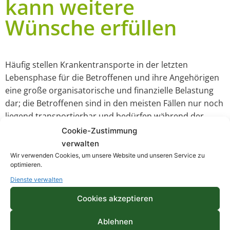
kann weitere
Wünsche erfüllen
Häufig stellen Krankentransporte in der letzten
Lebensphase für die Betroffenen und ihre Angehörigen
eine große organisatorische und finanzielle Belastung
dar; die Betroffenen sind in den meisten Fällen nur noch
liegend transportierbar und bedürfen während der
Fahrt medizinisch-pflegerischer Betreuung. Daher ist ein
Cookie-Zustimmung
Transport in einem PKW oder mit dem Taxi nicht mehr
verwalten
möglich. Die Kosten für eine „private“ – also
Wir verwenden Cookies, um unsere Website und unseren Service zu
optimieren.
therapeutisch nicht notwendige – Fahrt im
Krankentransportwagen können jedoch von Kranken-
Dienste verwalten
und Pflegekassen nicht übernommen werden.
Cookies akzeptieren
Der Arbeiter-Samariter-Bund Regionalverband Ruhr
Ablehnen
(ASB) versteht es als seine Aufgabe, Menschen in einer