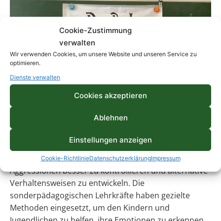
Cookie-Zustimmung
verwalten
Wir verwenden Cookies, um unsere Website und unseren Service zu
optimieren.
Dienste verwalten
Cookies akzeptieren
Ablehnen
Einstellungen anzeigen
Alle beteiligten Schülerinnen und Schüler lernen, ihre
Cookie-Richtlinie
Datenschutzerklärung
Impressum
Aggressionen besser zu kontrollieren und alternative
Verhaltensweisen zu entwickeln. Die
sonderpädagogischen Lehrkräfte haben gezielte
Methoden eingesetzt, um den Kindern und
Jugendlichen zu helfen, ihre Emotionen zu erkennen