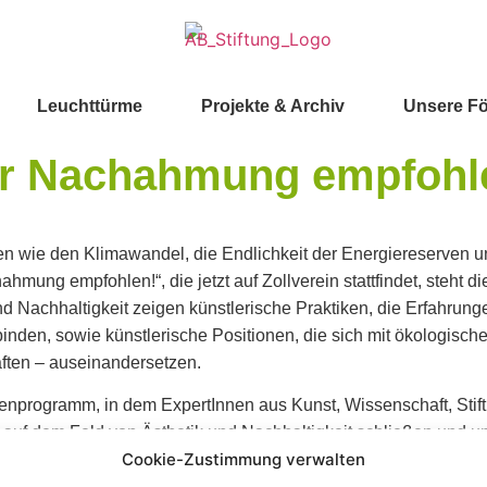
Leuchttürme
Projekte & Archiv
Unsere F
ur Nachahmung empfohl
en wie den Klimawandel, die Endlichkeit der Energiereserven 
mung empfohlen!“, die jetzt auf Zollverein stattfindet, steht di
nd Nachhaltigkeit zeigen künstlerische Praktiken, die Erfahrun
inden, sowie künstlerische Positionen, die sich mit ökologisc
ften – auseinandersetzen.
enprogramm, in dem ExpertInnen aus Kunst, Wissenschaft, Stif
auf dem Feld von Ästhetik und Nachhaltigkeit schließen und un
Cookie-Zustimmung verwalten
um und Werkstatt für WissenschaftlerInnen, KünstlerInnen, Er