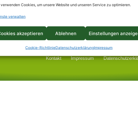
 der Deutschen Umwelthilfe 2010 und als Projekt der Werksta
 verwenden Cookies, um unsere Website und unseren Service zu optimieren.
ichnet und ist ein Projekt der UN-Dekade 2014 Bildung für nac
nste verwalten
ookies akzeptieren
Ablehnen
Einstellungen anzeig
Cookie-Richtlinie
Datenschutzerklärung
Impressum
Kontakt
Impressum
Datenschutzerkl