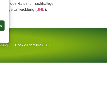
tt N des Rates für nachhaltige
hhaltige Entwicklung (
BNE
).
en
ärung
Cookie-Richtlinie (EU)