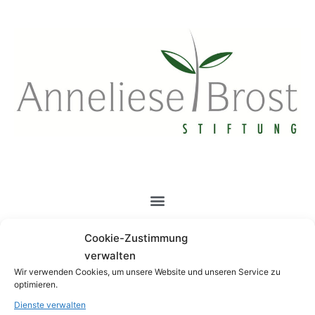
Erste Hilfe am Kind
Cookie-Zustimmung
verwalten
Wir verwenden Cookies, um unsere Website und unseren Service zu
optimieren.
Die Erste-Hilfe-Kurse haben das Ziel, dass die
Dienste verwalten
Teilnehmenden im Anschluss sicherer mit „Erste-Hilfe“-