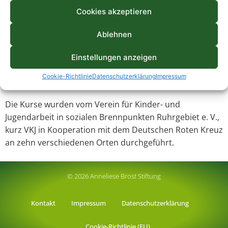
Situationen umgehen können. Durch diese präventive
Cookies akzeptieren
Arbeit können Kinder im Notfall besser erstversorgt
werden und dadurch viele der späteren Folgen, die oft
Ablehnen
durch Nichthandeln (aus Angst, etwas falsch zu machen,
Einstellungen anzeigen
z.B. bei der Wiederbelebung) entstehen, vermieden
werden. So tragen die Kurse dazu bei, dass Kinder
Cookie-Richtlinie
Datenschutzerklärung
Impressum
sicherer und gesünder heranwachsen können.
Die Kurse wurden vom Verein für Kinder- und
Jugendarbeit in sozialen Brennpunkten Ruhrgebiet e. V.,
kurz VKJ in Kooperation mit dem Deutschen Roten Kreuz
an zehn verschiedenen Orten durchgeführt.
© 2026 Anneliese Brost Stiftung
Kontakt
Impressum
Datenschutzerklärung
Cookie-Richtlinie (EU)